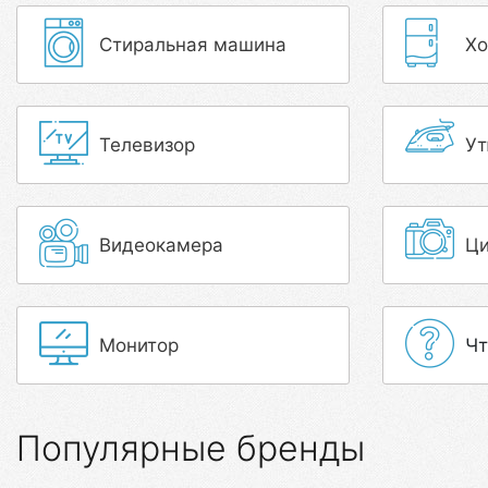
Стиральная машина
Хо
Телевизор
Ут
Видеокамера
Ци
Монитор
Чт
Популярные бренды