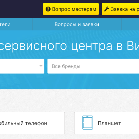
Вопрос мастерам
Заявка на 
тели
Вопросы и заявки
сервисного центра в В
Все бренды
бильный телефон
Планшет