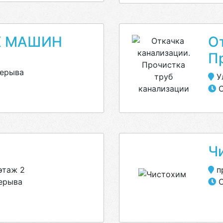
Х МАШИН
О
П
рерыва
У
С
Ч
этаж 2
пр
рерыва
С