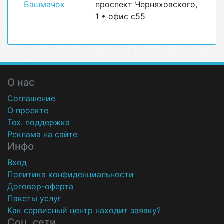
Башмачок
проспект Черняховского,
1 • офис с55
О нас
Соглашение
О проекте
Тех. поддержка
Реклама на сайте
Инфо
Вход
Политика конфиденциальности
Договор-оферта
Пакеты услуг
Как сервисный центр находит заявку?
Соц. сети