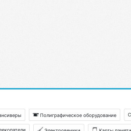
С
ансиверы
Полиграфическое оборудование
еекопатели
Электровеники
Карты памят