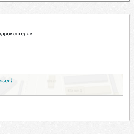
адрокоптеров
есов)